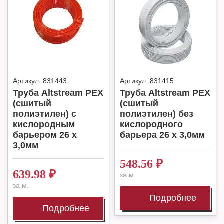
Артикул:
831443
Артикул:
831415
Труба Altstream PEX
Труба Altstream PEX
(сшитый
(сшитый
полиэтилен) с
полиэтилен) без
кислородным
кислородного
барьером 26 х
барьера 26 х 3,0мм
3,0мм
548.56
₽
639.98
₽
за м.
за м.
Подробнее
Подробнее