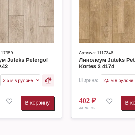
117359
Артикул:
1117348
м Juteks Petergof
Линолеум Juteks Pet
A42
Kortes 2 4174
Ширина:
402
₽
В корзину
В к
за кв. м.