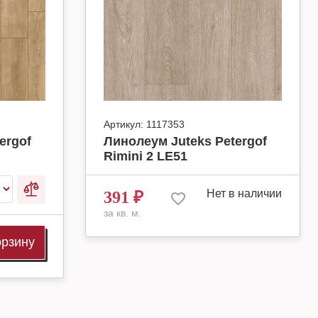
Артикул:
1117353
ergof
Линолеум Juteks Petergof
Rimini 2 LE51
Нет в наличии
391
₽
за кв. м.
орзину