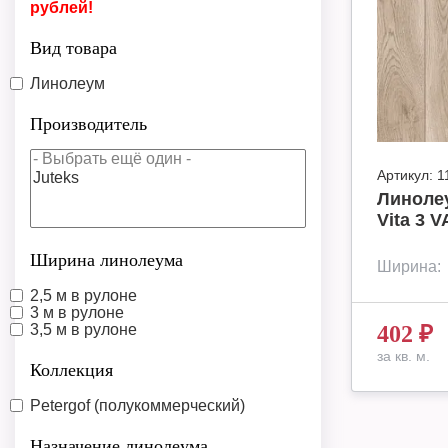
рублей!
Вид товара
Линолеум
Производитель
Артикул:
1
Линолеу
Vita 3 V
Ширина линолеума
Ширина:
2,5 м в рулоне
3 м в рулоне
3,5 м в рулоне
402
₽
за кв. м.
Коллекция
Petergof (полукоммерческий)
Назначение линолеума