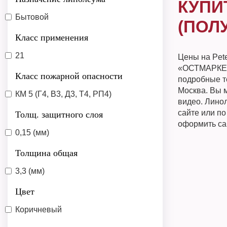
КУПИ
Бытовой
(ПОЛ
Класс применения
21
Цены на Pet
«ОСТМАРКЕТ»
Класс пожарной опасности
подробные те
Москва. Вы м
КМ 5 (Г4, В3, Д3, Т4, РП4)
видео. Линол
сайте или п
Толщ. защитного слоя
оформить са
0,15 (мм)
Толщина общая
3,3 (мм)
Цвет
Коричневый