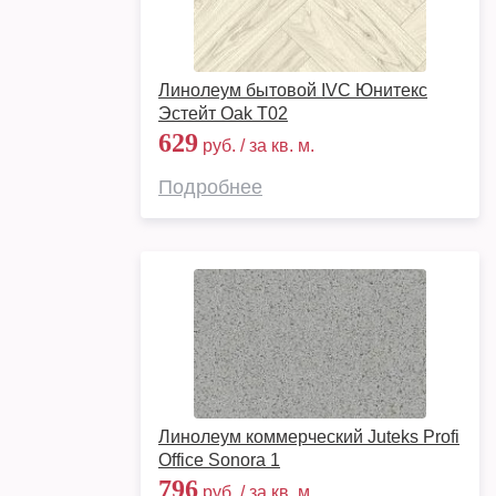
Линолеум бытовой IVC Юнитекс
Эстейт Oak T02
629
руб. / за кв. м.
Подробнее
Линолеум коммерческий Juteks Profi
Office Sonora 1
796
руб. / за кв. м.