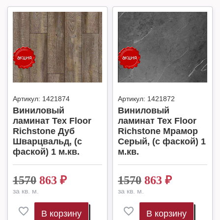
Артикул:
1421874
Артикул:
1421872
Виниловый
Виниловый
ламинат Tex Floor
ламинат Tex Floor
Richstone Дуб
Richstone Мрамор
Шварцвальд, (с
Серый, (с фаской) 1
фаской) 1 м.кв.
м.кв.
1570
863
₽
1570
863
₽
за кв. м.
за кв. м.
В корзину
В корзину