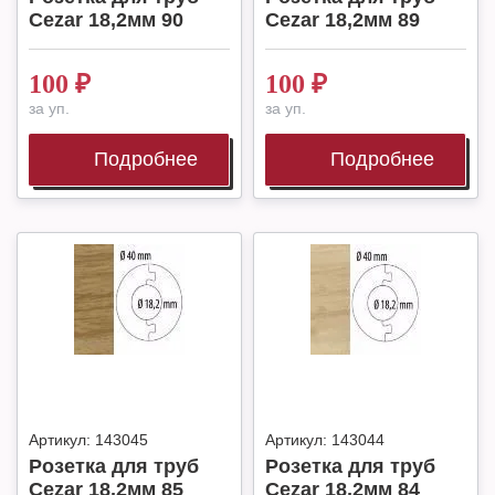
Cezar 18,2мм 90
Cezar 18,2мм 89
100
₽
100
₽
за уп.
за уп.
Подробнее
Подробнее
Артикул:
143045
Артикул:
143044
Розетка для труб
Розетка для труб
Cezar 18,2мм 85
Cezar 18,2мм 84