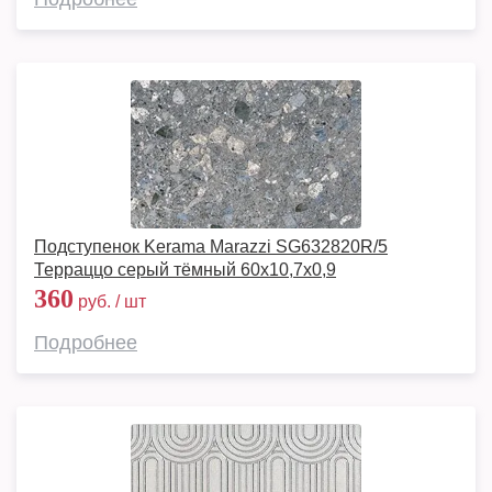
Подступенок Kerama Marazzi SG632820R/5
Терраццо серый тёмный 60x10,7x0,9
360
руб. / шт
Подробнее