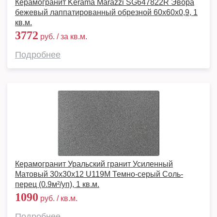
Керамогранит Kerama Marazzi SG647822R Эвора
бежевый лаппатированный обрезной 60x60x0,9, 1
кв.м.
3772
руб. / за кв.м.
Подробнее
Керамогранит Уральский гранит Усиленный
Матовый 30x30x12 U119M Темно-серый Соль-
перец (0.9м²/уп), 1 кв.м.
1090
руб. / кв.м.
Подробнее