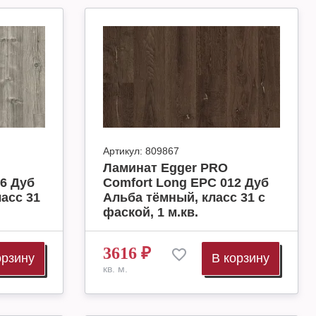
Артикул:
809867
Ламинат Egger PRO
6 Дуб
Comfort Long EPC 012 Дуб
асс 31
Альба тёмный, класс 31 с
фаской, 1 м.кв.
3616
₽
орзину
В корзину
кв. м.