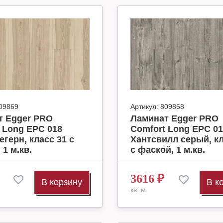
09869
Артикул:
809868
т Egger PRO
Ламинат Egger PRO
 Long EPC 018
Comfort Long EPC 01
егерн, класс 31 с
Хантсвилл серый, кл
 1 м.кв.
с фаской, 1 м.кв.
3616
₽
В корзину
В к
кв. м.