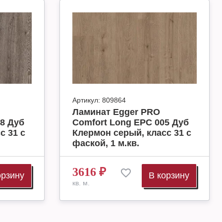
Артикул:
809864
Ламинат Egger PRO
8 Дуб
Comfort Long EPC 005 Дуб
с 31 с
Клермон серый, класс 31 с
фаской, 1 м.кв.
3616
₽
орзину
В корзину
кв. м.