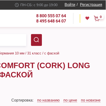
Войти
/
Регистрация
ПН-СБ: с 9:00 до 19:00
8 800 555 07 64
0
8 495 648 64 07
ермания 10 мм / 31 класс / с фаской
COMFORT (CORK) LONG
С ФАСКОЙ
Сортировка:
по названию
по цене
по новизне