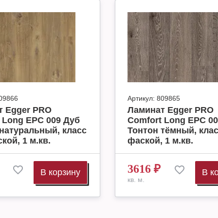
09866
Артикул:
809865
т Egger PRO
Ламинат Egger PRO
 Long EPC 009 Дуб
Comfort Long EPC 00
натуральный, класс
Тонтон тёмный, клас
кой, 1 м.кв.
фаской, 1 м.кв.
3616
₽
В корзину
В к
кв. м.