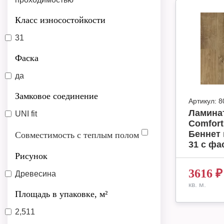
Класс износостойкости
31
Фаска
да
Замковое соединение
Артикул:
8
Ламина
UNI fit
Comfort
Беннет 
Совместимость с теплым полом
31 с фас
Рисунок
3616
₽
Древесина
кв. м.
Площадь в упаковке, м²
2,511