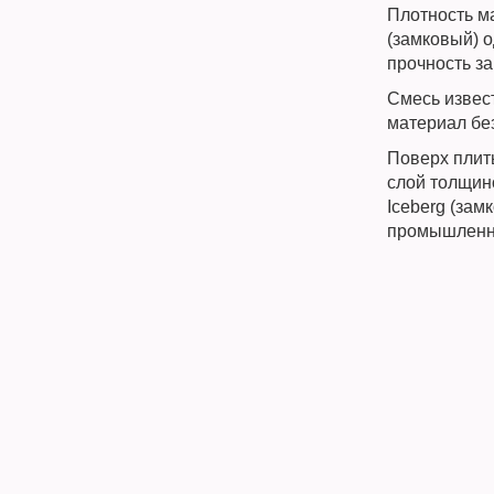
Плотность ма
(замковый) о
прочность з
Смесь извес
материал бе
Поверх плит
слой толщин
Iceberg (зам
промышленн