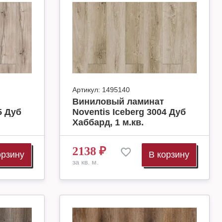
Артикул:
1495140
Виниловый ламинат
5 Дуб
Noventis Iceberg 3004 Дуб
Хаббард, 1 м.кв.
2138
₽
орзину
В корзину
за кв. м.