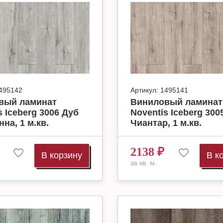
495142
Артикул:
1495141
вый ламинат
Виниловый ламинат
s Iceberg 3006 Дуб
Noventis Iceberg 300
на, 1 м.кв.
Чиантар, 1 м.кв.
2138
₽
В корзину
В к
за кв. м.