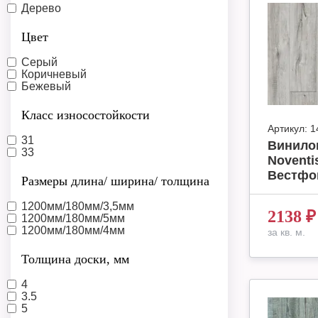
Дерево
Цвет
Серый
Коричневый
Бежевый
Класс износостойкости
Артикул:
1
31
Винило
33
Noventi
Вестфон
Размеры длина/ ширина/ толщина
1200мм/180мм/3,5мм
2138
₽
1200мм/180мм/5мм
1200мм/180мм/4мм
за кв. м.
Толщина доски, мм
4
3.5
5