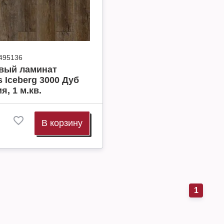
495136
вый ламинат
s Iceberg 3000 Дуб
я, 1 м.кв.
В корзину
1