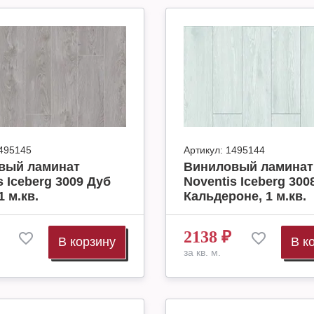
495145
Артикул:
1495144
вый ламинат
Виниловый ламинат
s Iceberg 3009 Дуб
Noventis Iceberg 300
1 м.кв.
Кальдероне, 1 м.кв.
2138
₽
В корзину
В к
за кв. м.