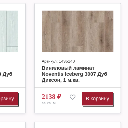
Артикул:
1495143
Виниловый ламинат
8 Дуб
Noventis Iceberg 3007 Дуб
Диксон, 1 м.кв.
2138
₽
орзину
В корзину
за кв. м.