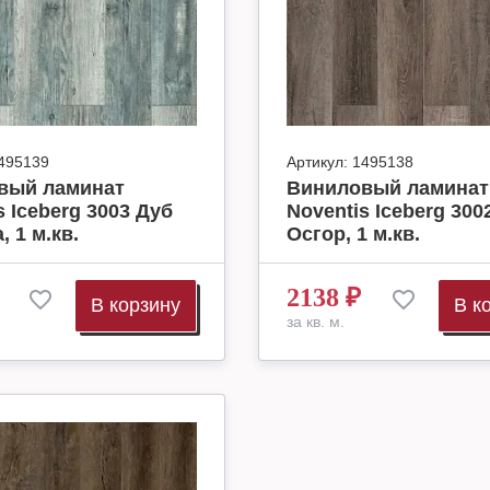
495139
Артикул:
1495138
вый ламинат
Виниловый ламинат
s Iceberg 3003 Дуб
Noventis Iceberg 300
, 1 м.кв.
Осгор, 1 м.кв.
2138
₽
В корзину
В к
за кв. м.