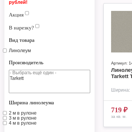
рублей!
Акция
В нарезку?
Вид товара
Линолеум
Производитель
Артикул:
1
Линоле
Tarkett 
Ширина:
Ширина линолеума
719
₽
2 м в рулоне
за кв. м.
3 м в рулоне
4 м в рулоне