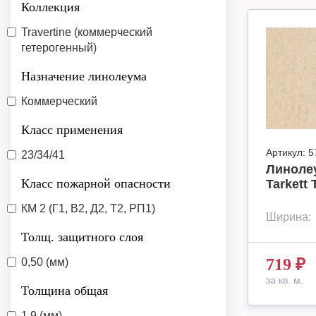
Коллекция
Travertine (коммерческий
гетерогенный)
Назначение линолеума
Коммерческий
Класс применения
Артикул:
5
23/34/41
Линоле
Класс пожарной опасности
Tarkett 
КМ 2 (Г1, В2, Д2, Т2, РП1)
Ширина:
Толщ. защитного слоя
719
₽
0,50 (мм)
за кв. м.
Толщина общая
1,9 (мм)