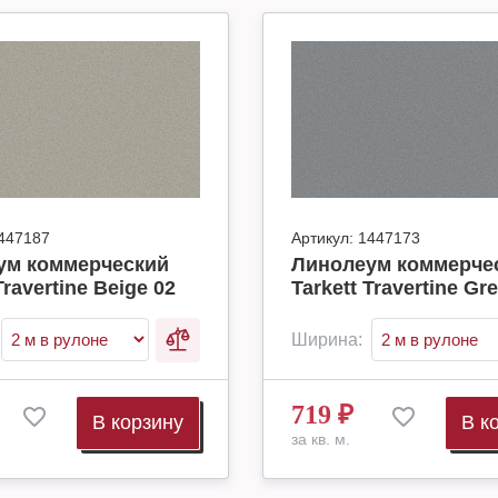
447187
Артикул:
1447173
ум коммерческий
Линолеум коммерче
Travertine Beige 02
Tarkett Travertine Gr
Ширина:
719
₽
В корзину
В к
за кв. м.