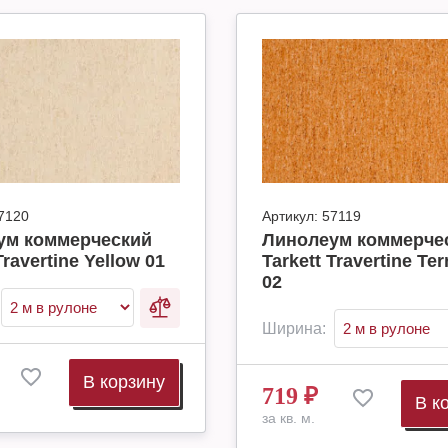
7120
Артикул:
57119
ум коммерческий
Линолеум коммерче
Travertine Yellow 01
Tarkett Travertine Ter
02
Ширина:
В корзину
719
₽
В к
за кв. м.