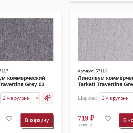
7117
Артикул:
57116
ум коммерческий
Линолеум коммерче
Travertine Grey 03
Tarkett Travertine Gr
Ширина:
719
₽
В корзину
В к
за кв. м.