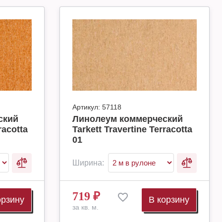
Артикул:
57118
ский
Линолеум коммерческий
racotta
Tarkett Travertine Terracotta
01
Ширина:
719
₽
орзину
В корзину
за кв. м.