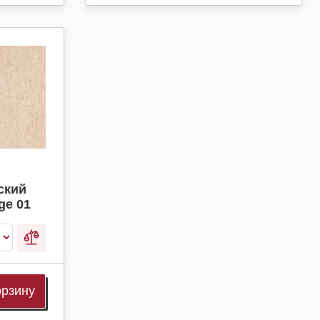
ский
ige 01
орзину