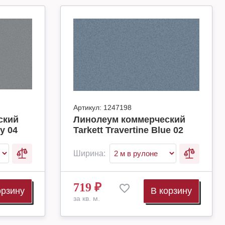
Артикул:
1247198
ский
Линолеум коммерческий
ey 04
Tarkett Travertine Blue 02
Ширина:
719
₽
орзину
В корзину
за кв. м.