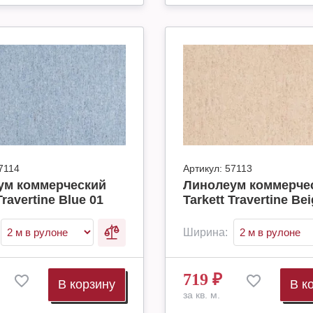
7114
Артикул:
57113
ум коммерческий
Линолеум коммерче
Travertine Blue 01
Tarkett Travertine Be
Ширина:
719
₽
В корзину
В к
за кв. м.