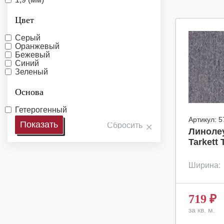
Цвет
Серый
Оранжевый
Бежевый
Синий
Зеленый
Основа
Гетерогенный
Артикул:
5
Линоле
Tarkett 
Ширина:
719
₽
за кв. м.