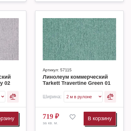
Артикул:
57115
ский
Линолеум коммерческий
ey 02
Tarkett Travertine Green 01
Ширина:
719
₽
орзину
В корзину
за кв. м.