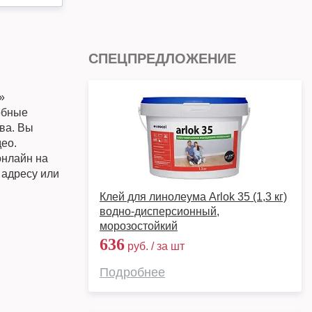
СПЕЦПРЕДЛОЖЕНИЕ
»
обные
ква. Вы
ео.
онлайн на
 адресу или
Клей для линолеума Arlok 35 (1,3 кг)
водно-дисперсионный,
морозостойкий
636
руб. / за шт
Подробнее