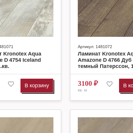
481071
Артикул:
1481072
 Kronotex Aqua
Ламинат Kronotex A
 D 4754 Iceland
Amazone D 4766 Дуб
.кв.
темный Патерссон, 1
3100
₽
В корзину
В к
кв. м.