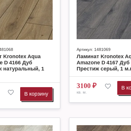
481068
Артикул:
1481069
 Kronotex Aqua
Ламинат Kronotex A
 D 4166 Дуб
Amazone D 4167 Дуб
 натуральный, 1
Престиж серый, 1 м.
3100
₽
В к
кв. м.
В корзину