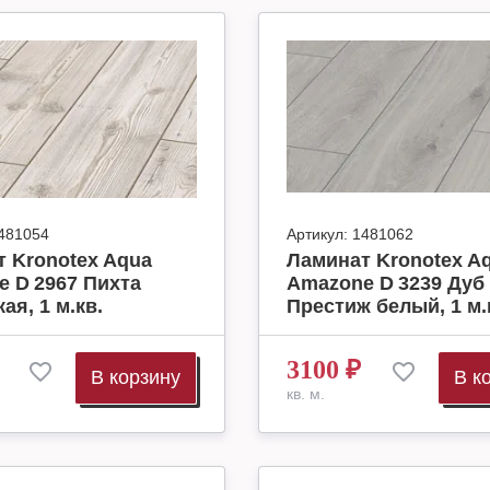
481054
Артикул:
1481062
 Kronotex Aqua
Ламинат Kronotex A
 D 2967 Пихта
Amazone D 3239 Дуб
ая, 1 м.кв.
Престиж белый, 1 м.
3100
₽
В корзину
В к
кв. м.