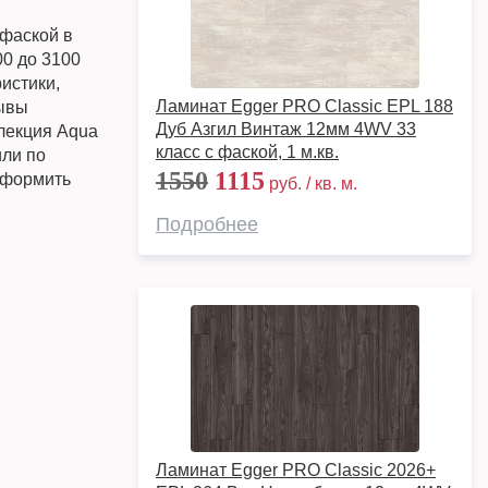
 фаской в
0 до 3100
истики,
Ламинат Egger PRO Classic EPL 188
зывы
Дуб Азгил Винтаж 12мм 4WV 33
ллекция Aqua
класс с фаской, 1 м.кв.
или по
1550
1115
 оформить
руб. / кв. м.
Подробнее
Ламинат Egger PRO Classic 2026+