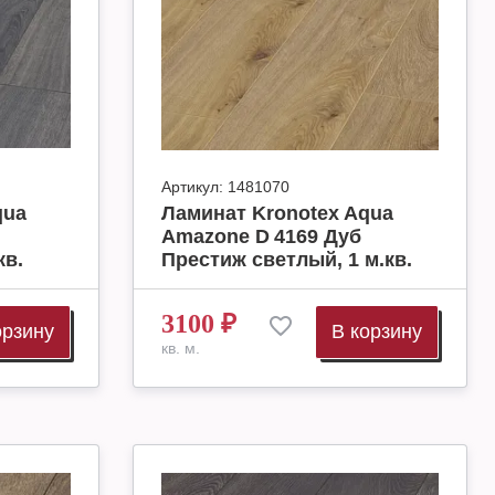
Артикул:
1481070
qua
Ламинат Kronotex Aqua
Amazone D 4169 Дуб
кв.
Престиж светлый, 1 м.кв.
3100
₽
орзину
В корзину
кв. м.