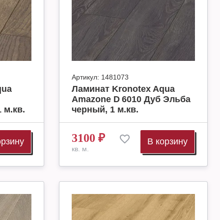
Артикул:
1481073
qua
Ламинат Kronotex Aqua
Amazone D 6010 Дуб Эльба
 м.кв.
черный, 1 м.кв.
3100
₽
орзину
В корзину
кв. м.