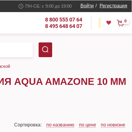
Войти
/
Регистрация
ПН-СБ: с 9:00 до 19:00
8 800 555 07 64
0
8 495 648 64 07
аской
ИЯ AQUA AMAZONE 10 ММ
Сортировка:
по названию
по цене
по новизне