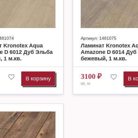
481074
Артикул:
1481075
 Kronotex Aqua
Ламинат Kronotex A
 D 6012 Дуб Эльба
Amazone D 6014 Дуб
 1 м.кв.
бежевый, 1 м.кв.
3100
₽
В корзину
В к
кв. м.