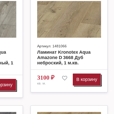
Артикул:
1481066
qua
Ламинат Kronotex Aqua
Amazone D 3668 Дуб
ый, 1
неброский, 1 м.кв.
3100
₽
В корзину
кв. м.
орзину