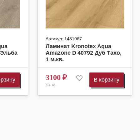
Артикул:
1481067
qua
Ламинат Kronotex Aqua
 Эльба
Amazone D 40792 Дуб Тахо,
1 м.кв.
3100
₽
орзину
В корзину
кв. м.