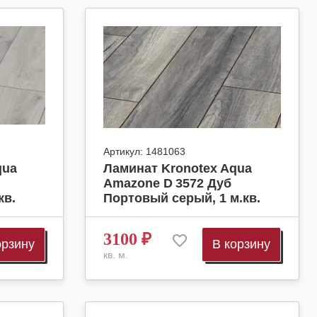
Артикул:
1481063
qua
Ламинат Kronotex Aqua
Amazone D 3572 Дуб
кв.
Портовый серый, 1 м.кв.
3100
₽
орзину
В корзину
кв. м.