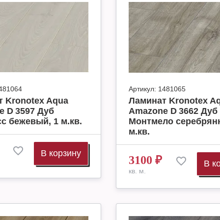
481064
Артикул:
1481065
 Kronotex Aqua
Ламинат Kronotex A
 D 3597 Дуб
Amazone D 3662 Дуб
с бежевый, 1 м.кв.
Монтмело серебрянн
м.кв.
В корзину
3100
₽
В к
кв. м.