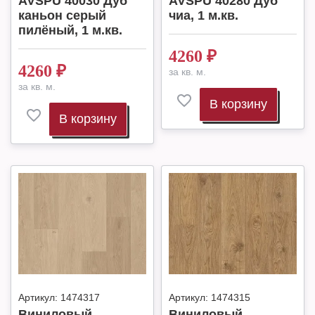
AVSPU 40030 Дуб
AVSPU 40280 Дуб
каньон серый
чиа, 1 м.кв.
пилёный, 1 м.кв.
4260
₽
4260
₽
за кв. м.
за кв. м.
В корзину
В корзину
Артикул:
1474317
Артикул:
1474315
Виниловый
Виниловый