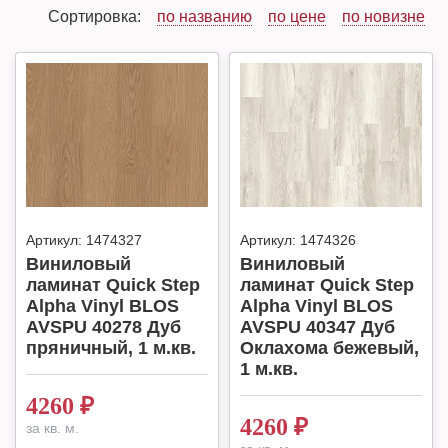
Сортировка:
по названию
по цене
по новизне
Артикул:
1474327
Артикул:
1474326
Виниловый
Виниловый
ламинат Quick Step
ламинат Quick Step
Alpha Vinyl BLOS
Alpha Vinyl BLOS
AVSPU 40278 Дуб
AVSPU 40347 Дуб
пряничный, 1 м.кв.
Оклахома бежевый,
1 м.кв.
4260
₽
4260
₽
за кв. м.