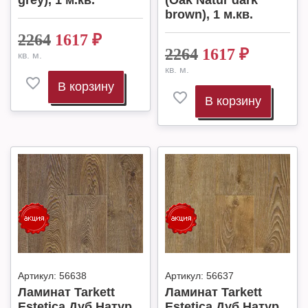
grey), 1 м.кв.
(Oak Natur dark
brown), 1 м.кв.
2264
1617
₽
2264
1617
₽
кв. м.
кв. м.
В корзину
В корзину
Артикул:
56638
Артикул:
56637
Ламинат Tarkett
Ламинат Tarkett
Estetica Дуб Натур
Estetica Дуб Натур