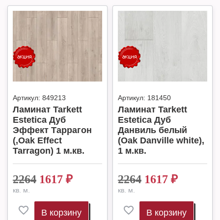
Артикул:
849213
Артикул:
181450
Ламинат Tarkett
Ламинат Tarkett
Estetica Дуб
Estetica Дуб
Эффект Таррагон
Данвиль белый
(,Oak Effect
(Oak Danville white),
Tarragon) 1 м.кв.
1 м.кв.
2264
1617
₽
2264
1617
₽
кв. м.
кв. м.
В корзину
В корзину