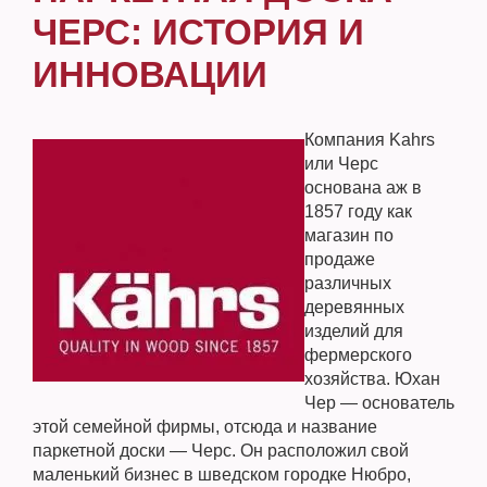
ЧЕРС: ИСТОРИЯ И
ИННОВАЦИИ
Компания Kahrs
или Черс
основана аж в
1857 году как
магазин по
продаже
различных
деревянных
изделий для
фермерского
хозяйства. Юхан
Чер — основатель
этой семейной фирмы, отсюда и название
паркетной доски — Черс. Он расположил свой
маленький бизнес в шведском городке Нюбро,