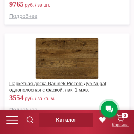
9765
руб. / за шт.
Подробнее
Паркетная доска Barlinek Piccolo Дуб Nugat
однополосная с фаской, лак, 1 м.кв.
3554
руб. / за кв. м.
Подробнее
0
Каталог
Корзина