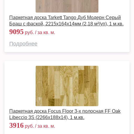
Паркетная доска Tarkett Tango Дуб Модерн Серый
Браш с фаской, 2215х164х14мм (2,18 м²/уп), 1 м.кв.
9095
руб. / за кв. м.
Подробнее
Паркетная доска Focus Floor 3-х полосная FF Oak
Libeccio 3S (2266х188х14), 1 м.кв.
3916
руб. / за кв. м.