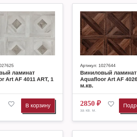
027625
Артикул:
1027644
вый ламинат
Виниловый ламинат
r Art AF 4011 ART, 1
Aquafloor Art AF 4026
м.кв.
2850
₽
В корзину
Подр
за кв. м.