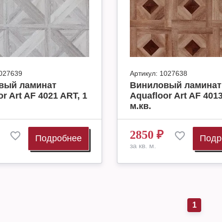
027639
Артикул:
1027638
вый ламинат
Виниловый ламинат
r Art AF 4021 ART, 1
Aquafloor Art AF 4013
м.кв.
2850
₽
Подробнее
Подр
за кв. м.
1