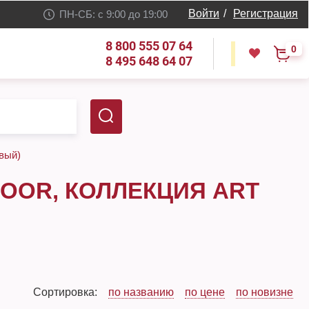
Войти
/
Регистрация
ПН-СБ: с 9:00 до 19:00
8 800 555 07 64
0
8 495 648 64 07
овый)
OOR, КОЛЛЕКЦИЯ ART
Сортировка:
по названию
по цене
по новизне