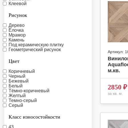
Клеевой
Рисунок
Дерево
Ёлочка
Мрамор
Камень
Под керамическую плитку
Геометрический рисунок
Артикул:
1
Винило
Цвет
Aquafloo
м.кв.
Коричневый
Черный
Бежевый
Белый
2850
₽
Тёмно-коричневый
за кв. м.
Желтый
Темно-серый
Серый
Класс износостойкости
43