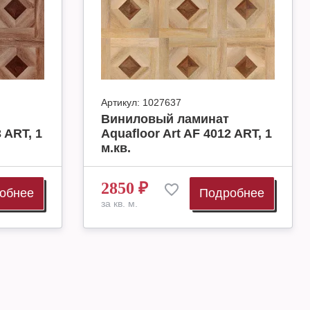
Артикул:
1027637
Виниловый ламинат
 ART, 1
Aquafloor Art AF 4012 ART, 1
м.кв.
2850
₽
обнее
Подробнее
за кв. м.