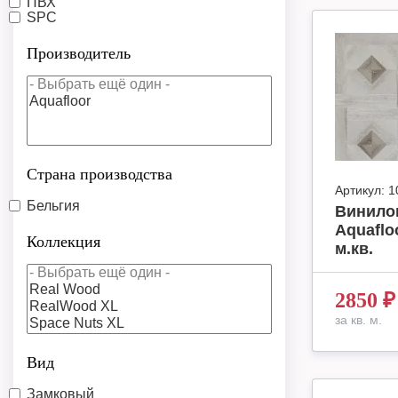
ПВХ
SPC
Производитель
Страна производства
Артикул:
1
Бельгия
Винило
Aquafloo
Коллекция
м.кв.
2850
₽
за кв. м.
Вид
Замковый