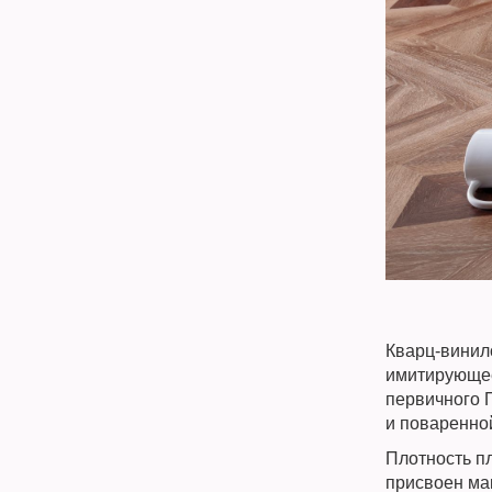
Кварц-винило
имитирующее
первичного 
и поваренно
Плотность п
присвоен ма