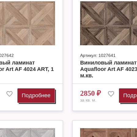
027642
Артикул:
1027641
вый ламинат
Виниловый ламинат
r Art AF 4024 ART, 1
Aquafloor Art AF 4023
м.кв.
2850
₽
Подробнее
Подр
за кв. м.