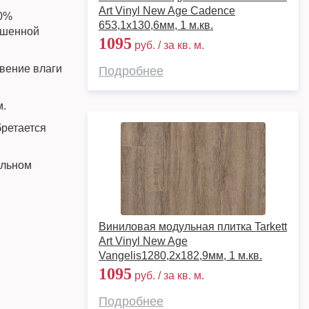
Art Vinyl New Age Cadence
00%
653,1х130,6мм, 1 м.кв.
ышенной
1095
руб. / за кв. м.
вение влаги
Подробнее
м.
бретается
альном
Виниловая модульная плитка Tarkett
Art Vinyl New Age
Vangelis1280,2х182,9мм, 1 м.кв.
1095
руб. / за кв. м.
Подробнее