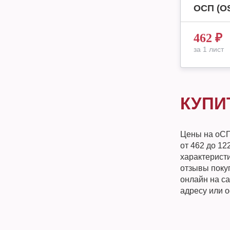
ОСП (OS
462
₽
за 1 лист
КУПИ
Цены на оСП
от 462 до 12
характеристи
отзывы поку
онлайн на с
адресу или 