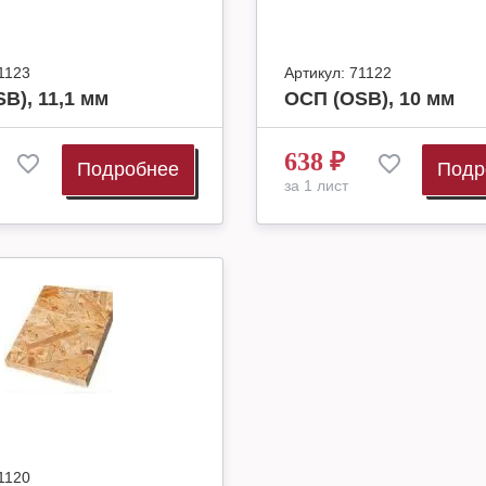
1123
Артикул:
71122
B), 11,1 мм
ОСП (OSB), 10 мм
638
₽
Подробнее
Подр
за 1 лист
1120