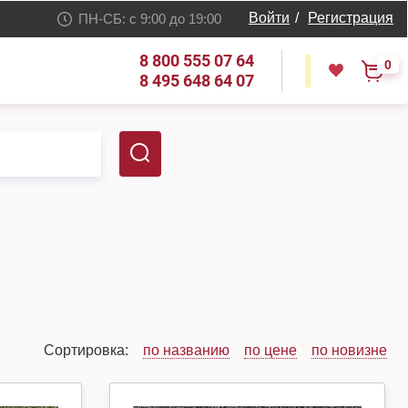
Войти
/
Регистрация
ПН-СБ: с 9:00 до 19:00
8 800 555 07 64
0
8 495 648 64 07
Сортировка:
по названию
по цене
по новизне