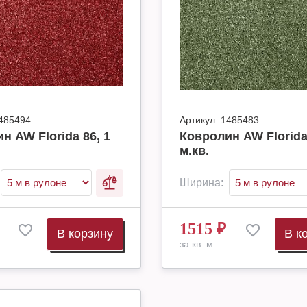
485494
Артикул:
1485483
н AW Florida 86, 1
Ковролин AW Florida 
м.кв.
Ширина:
1515
₽
В корзину
В к
за кв. м.