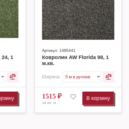
Артикул:
1485441
24, 1
Ковролин AW Florida 98, 1
м.кв.
Ширина:
1515
₽
орзину
В корзину
за кв. м.