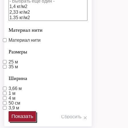
Материал нити
Материал нити
Размеры
25 м
35 м
Ширина
3,66 м
1 м
4 м
50 см
3,9 м