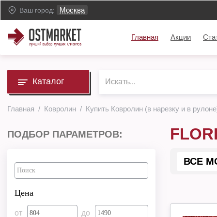
Москва
Ваш город:
Главная
Акции
Ста
Каталог
Главная
Ковролин
Купить Ковролин (в нарезку и в рулоне
FLOR
ПОДБОР ПАРАМЕТРОВ:
ВСЕ М
Цена
от
до