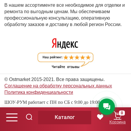
В нашем ассортименте все необходимое для отделки и
ремонта по выгодным ценам. Мы обеспечиваем
профессиональную консультацию, оперативную
обработку заказов и доставку в любой регион России.
© Ostmarket 2015-2021. Все права защищены.
Соглашение на обработку персональных данных
Политика конфиденциальности
ШОУ-РУМ работает с ПН по СБ с 9:00 до 19:00
0
Каталог
© Ostmarket 2015-2026. Все права защищены.
Корзина