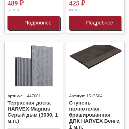
489
₽
425
₽
за м.п.
за м.п.
Подробнее
Подробнее
Артикул:
1447001
Артикул:
1515564
Террасная доска
Ступень
HARVEX Magnus
полнотелая
Серый дым (3000, 1
брашированная
м.п.)
ДПК HARVEX Венге,
1 м.п.