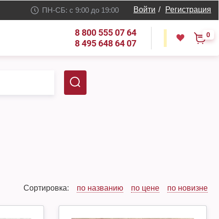
Войти
/
Регистрация
ПН-СБ: с 9:00 до 19:00
8 800 555 07 64
0
8 495 648 64 07
Сортировка:
по названию
по цене
по новизне