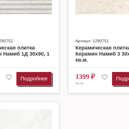
290752
Артикул:
1290751
еская плитка
Керамическая плитк
 Намиб 1Д 30х90, 1
Керамин Намиб 3 30х
кв.м.
1399
₽
Подробнее
Подр
кв.м.