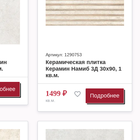
Артикул:
1290753
мин
Керамическая плитка
м.
Керамин Намиб 3Д 30х90, 1
кв.м.
обнее
1499
₽
Подробнее
кв.м.