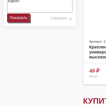
Артикул:
1
Креплен
универ
высоко
40
₽
за шт.
КУПИ