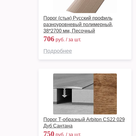
Порог (стык) Русский профиль
разноуровневый полимерный,
38*2700 мм, Песочный
706
руб. / за шт.
Подробнее
Порог Т-образный Arbiton CS22 029
Дуб Сантана
750
руб. / за шт.