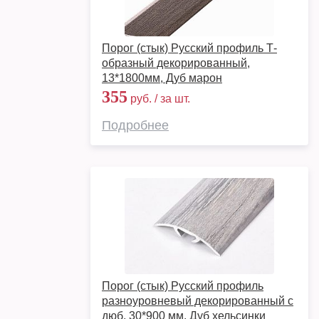
Порог (стык) Русский профиль Т-
образный декорированный,
13*1800мм, Дуб марон
355
руб. / за шт.
Подробнее
Порог (стык) Русский профиль
разноуровневый декорированный с
дюб, 30*900 мм, Дуб хельсинки