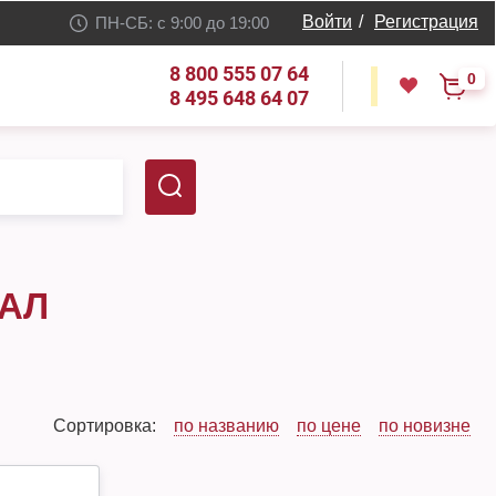
Войти
/
Регистрация
ПН-СБ: с 9:00 до 19:00
8 800 555 07 64
0
8 495 648 64 07
ЕАЛ
Сортировка:
по названию
по цене
по новизне