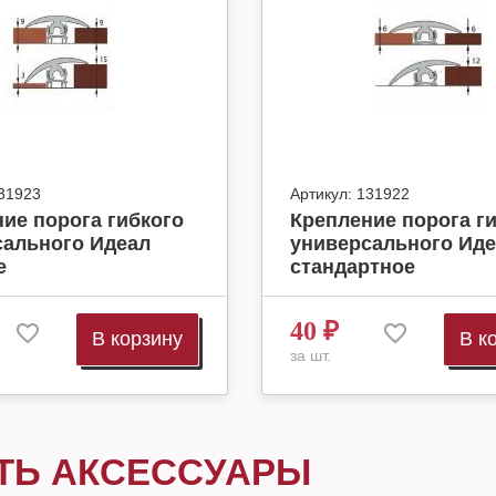
31923
Артикул:
131922
ие порога гибкого
Крепление порога г
сального Идеал
универсального Иде
е
стандартное
40
₽
В корзину
В к
за шт.
ТЬ АКСЕССУАРЫ