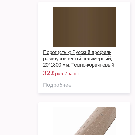
Порог (стык) Русский профиль
разноуровневый полимерный,
20*1800 мм, Темно-коричневый
322
руб. / за шт.
Подробнее