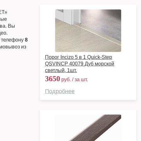
ЕТ»
ные
ква. Вы
ео.
о телефону
8
амовывоз из
Порог Incizo 5 в 1 Quick-Step
QSVINCP 40079 Дуб морской
светлый, 1шт.
3650
руб. / за шт.
Подробнее