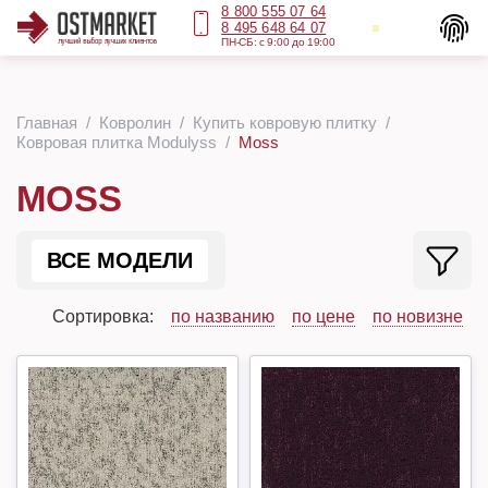
8 800 555 07 64
8 495 648 64 07
ПН-СБ: с 9:00 до 19:00
Главная
Ковролин
Купить ковровую плитку
Ковровая плитка Modulyss
Moss
MOSS
ВСЕ МОДЕЛИ
Сортировка:
по названию
по цене
по новизне