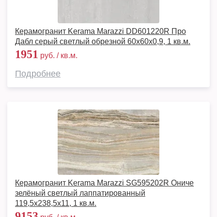
Керамогранит Kerama Marazzi DD601220R Про
Дабл серый светлый обрезной 60x60x0,9, 1 кв.м.
1951
руб. / кв.м.
Подробнее
Керамогранит Kerama Marazzi SG595202R Ониче
зелёный светлый лаппатированный
119,5x238,5x11, 1 кв.м.
9153