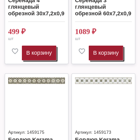
Серенада 4
Серенада 3
глянцевый
глянцевый
обрезной 30x7,2x0,9
обрезной 60x7,2x0,9
499
₽
1089
₽
шт
шт
В корзину
В корзину
Артикул:
1459175
Артикул:
1459173
Бордюр Kerama
Бордюр Kerama