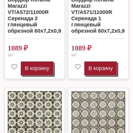
Marazzi
Marazzi
VT/A572/11000R
VT/A571/11000R
Серенада 2
Серенада 1
глянцевый
глянцевый
обрезной 60x7,2x0,9
обрезной 60x7,2x0,9
1089
₽
1089
₽
шт
шт
В корзину
В корзину