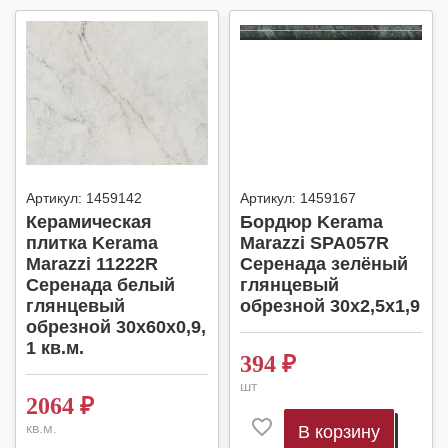
Артикул:
1459142
Артикул:
1459167
Керамическая
Бордюр Kerama
плитка Kerama
Marazzi SPA057R
Marazzi 11222R
Серенада зелёный
Серенада белый
глянцевый
глянцевый
обрезной 30x2,5x1,9
обрезной 30x60x0,9,
1 кв.м.
394
₽
шт
2064
₽
кв.м.
В корзину