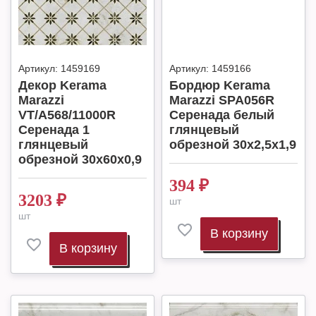
Артикул:
1459169
Артикул:
1459166
Декор Kerama
Бордюр Kerama
Marazzi
Marazzi SPA056R
VT/A568/11000R
Серенада белый
Серенада 1
глянцевый
глянцевый
обрезной 30x2,5x1,9
обрезной 30x60x0,9
394
₽
3203
₽
шт
шт
В корзину
В корзину