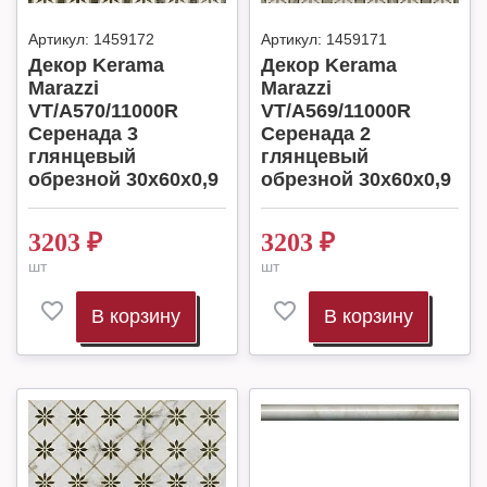
Артикул:
1459172
Артикул:
1459171
Декор Kerama
Декор Kerama
Marazzi
Marazzi
VT/A570/11000R
VT/A569/11000R
Серенада 3
Серенада 2
глянцевый
глянцевый
обрезной 30x60x0,9
обрезной 30x60x0,9
3203
₽
3203
₽
шт
шт
В корзину
В корзину