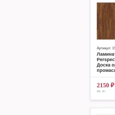
Артикул:
1
Ламинат
Perspec
Доска 
промасл
2150
₽
кв. м.