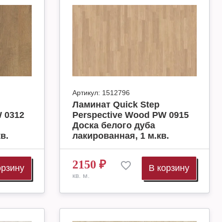
Артикул:
1512796
Ламинат Quick Step
 0312
Perspective Wood PW 0915
Доска белого дуба
в.
лакированная, 1 м.кв.
2150
₽
орзину
В корзину
кв. м.