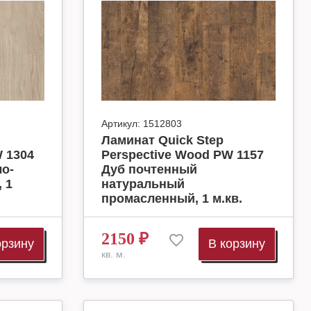
Артикул:
1512803
Ламинат Quick Step
 1304
Perspective Wood PW 1157
ло-
Дуб почтенный
 1
натуральный
промасленный, 1 м.кв.
2150
₽
орзину
В корзину
кв. м.