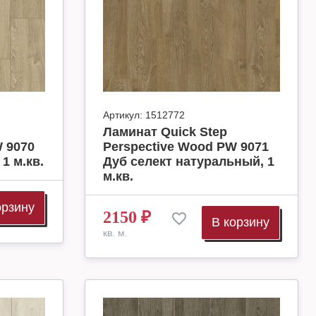
Артикул:
1512772
Ламинат Quick Step
 9070
Perspective Wood PW 9071
1 м.кв.
Дуб селект натуральный, 1
м.кв.
орзину
2150
₽
В корзину
кв. м.