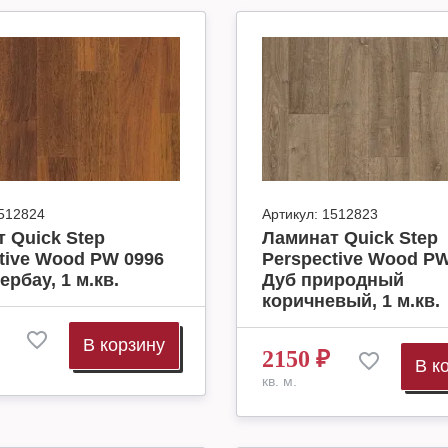
512824
Артикул:
1512823
 Quick Step
Ламинат Quick Step
tive Wood PW 0996
Perspective Wood PW
ербау, 1 м.кв.
Дуб природный
коричневый, 1 м.кв.
В корзину
2150
₽
В к
кв. м.