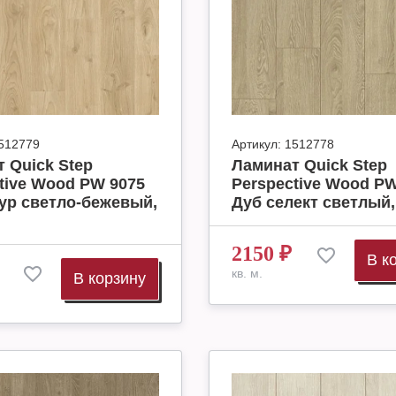
512779
Артикул:
1512778
 Quick Step
Ламинат Quick Step
tive Wood PW 9075
Perspective Wood PW
ур светло-бежевый,
Дуб селект светлый, 
2150
₽
В к
кв. м.
В корзину