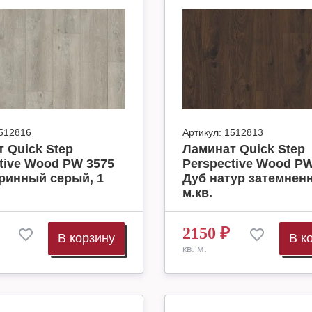
512816
Артикул:
1512813
 Quick Step
Ламинат Quick Step
tive Wood PW 3575
Perspective Wood PW
ринный серый, 1
Дуб натур затемненн
м.кв.
2150
₽
В корзину
В к
кв. м.