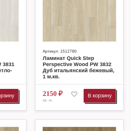
Артикул:
1512780
Ламинат Quick Step
 3831
Perspective Wood PW 3832
етло-
Дуб итальянский бежевый,
1 м.кв.
2150
₽
орзину
В корзину
кв. м.