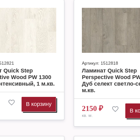
512821
Артикул:
1512818
 Quick Step
Ламинат Quick Step
tive Wood PW 1300
Perspective Wood PW
нтенсивный, 1 м.кв.
Дуб селект светло-с
м.кв.
В корзину
2150
₽
В к
кв. м.