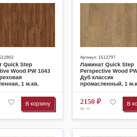
512802
Артикул:
1512797
 Quick Step
Ламинат Quick Step
tive Wood PW 1043
Perspective Wood PW
ореховая
Дуб классик
енная, 1 м.кв.
промасленный, 1 м.к
2150
₽
В корзину
В к
кв. м.