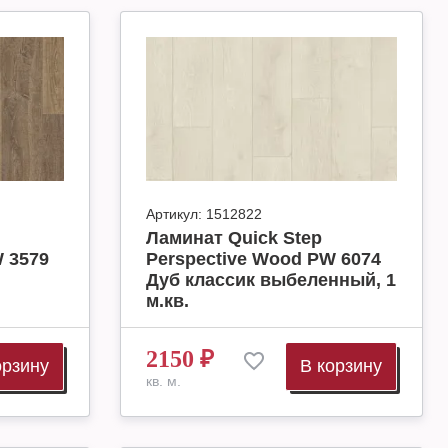
Артикул:
1512822
Ламинат Quick Step
 3579
Perspective Wood PW 6074
Дуб классик выбеленный, 1
м.кв.
2150
₽
орзину
В корзину
кв. м.