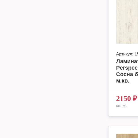
Артикул:
1
Ламинат
Perspec
Сосна б
м.кв.
2150
₽
кв. м.