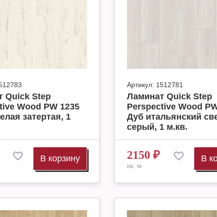
512783
Артикул:
1512781
 Quick Step
Ламинат Quick Step
tive Wood PW 1235
Perspective Wood PW
елая затертая, 1
Дуб итальянский св
серый, 1 м.кв.
2150
₽
В корзину
В к
кв. м.