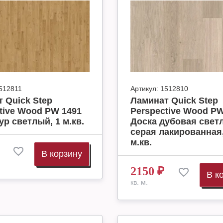
512811
Артикул:
1512810
 Quick Step
Ламинат Quick Step
tive Wood PW 1491
Perspective Wood PW
ур светлый, 1 м.кв.
Доска дубовая свет
серая лакированная,
м.кв.
В корзину
2150
₽
В к
кв. м.