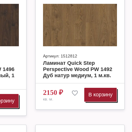
Артикул:
1512812
Ламинат Quick Step
 1496
Perspective Wood PW 1492
ый, 1
Дуб натур медиум, 1 м.кв.
2150
₽
В корзину
кв. м.
орзину