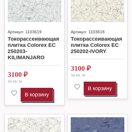
Артикул:
1103619
Артикул:
1103618
Токорассеивающая
Токорассеивающая
плитка Colorex EC
плитка Colorex EC
250203-
250202-IVORY
KILIMANJARO
3100
₽
3100
₽
за кв. м.
за кв. м.
В корзину
В корзину