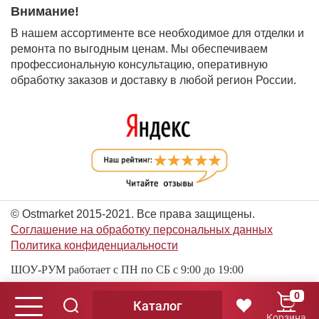
Внимание!
В нашем ассортименте все необходимое для отделки и
ремонта по выгодным ценам. Мы обеспечиваем
профессиональную консультацию, оперативную
обработку заказов и доставку в любой регион России.
© Ostmarket 2015-2021. Все права защищены.
Соглашение на обработку персональных данных
Политика конфиденциальности
ШОУ-РУМ работает с ПН по СБ с 9:00 до 19:00
0
Каталог
© Ostmarket 2015-2026. Все права защищены.
Корзина