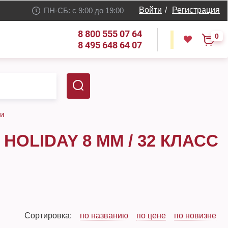
Войти
/
Регистрация
ПН-СБ: с 9:00 до 19:00
8 800 555 07 64
0
8 495 648 64 07
ки
HOLIDAY 8 ММ / 32 КЛАСС
Сортировка:
по названию
по цене
по новизне