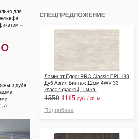
ально для
СПЕЦПРЕДЛОЖЕНИЕ
 рельефа
фикатом –
НО
Ламинат Egger PRO Classic EPL 188
Дуб Азгил Винтаж 12мм 4WV 33
сны и дуба,
класс с фаской, 1 м.кв.
гамма
1550
1115
руб. / кв. м.
ами
, а
Подробнее