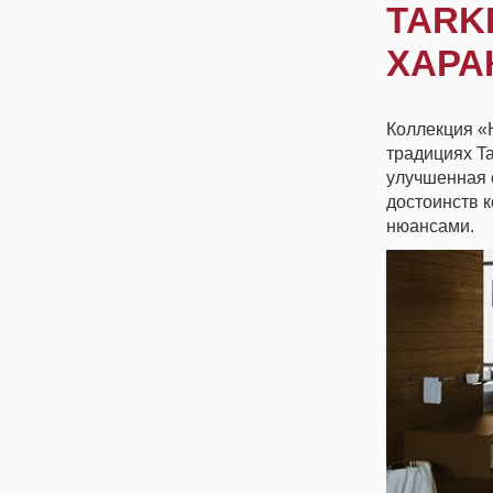
TARKE
ХАРА
Коллекция «
традициях Ta
улучшенная 
достоинств 
нюансами.