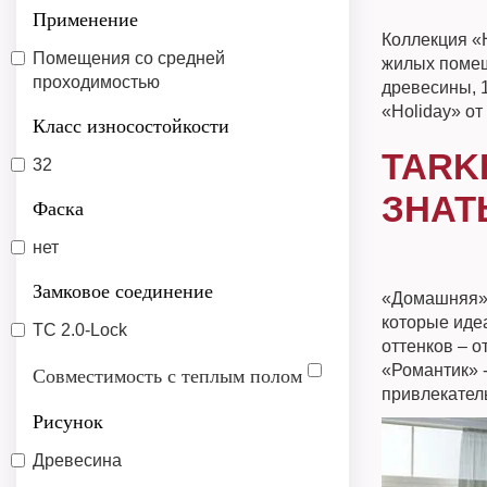
Применение
Коллекция «H
Помещения со средней
жилых помещ
проходимостью
древесины, 
«Holiday» от
Класс износостойкости
TARK
32
ЗНАТ
Фаска
нет
Замковое соединение
«Домашняя» 
которые иде
TC 2.0-Lock
оттенков – 
«Романтик» 
Совместимость с теплым полом
привлекател
Рисунок
Древесина