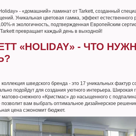
oliday» - «домашний» ламинат от Tarkett, созданный специ
ений. Уникальная цветовая гамма, эффект естественного
100%-я экологичность, подтвержденная Европейским серти
 Tarkett превращает каждый день в выходной!
ETT «HOLIDAY» - ЧТО НУЖ
Ь?
коллекция шведского бренда - это 17 уникальных фактур со
ально подойдут для создания уютного интерьера. Широкая 
от матово-снежного «Кристмас» до насыщенного с подпалин
- позволит вам выбрать оптимальное дизайнерское решение
ьная цена сэкономит бюджет.