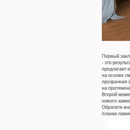
Первый закл
- это резуль
предлагает 
на основе см
прозрачная 
на протяжени
Второй моме
нового замк
Обратите вни
планки ламин