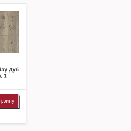
day Дуб
, 1
орзину