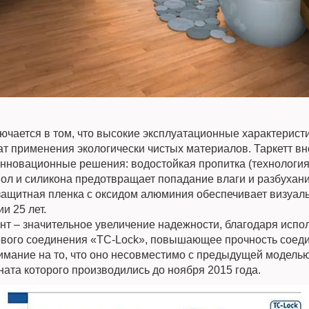
ючается в том, что высокие эксплуатационные характеристи
тат применения экологически чистых материалов. Таркетт в
инновационные решения: водостойкая пропитка (технология
ол и силикона предотвращает попадание влаги и разбухани
защитная пленка с оксидом алюминия обеспечивает визуа
и 25 лет.
нт – значительное увеличение надежности, благодаря исп
ового соединения «TC-Lock», повышающее прочность соед
мание на то, что оно несовместимо с предыдущей моделью 
ата которого производились до ноября 2015 года.