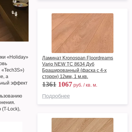
ки «Holiday»
Ламинат Kronospan Floordreams
новь
Vario NEW TC 8634 Дуб
 «Tech3S»)
Брашированный (фаска с 4-х
е, а
сторон) 12мм, 1 м.кв.
льный эффект
1361
1067
руб. / кв. м.
Подробнее
ользованию
инения.
(T-Lock),