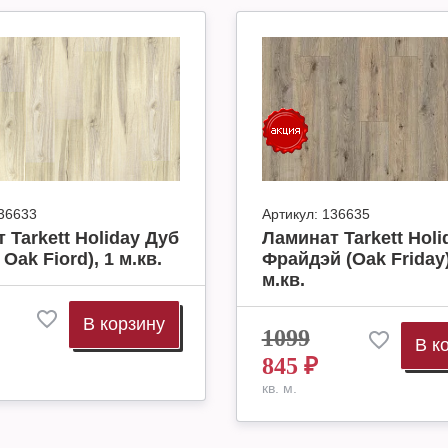
36633
Артикул:
136635
 Tarkett Holiday Дуб
Ламинат Tarkett Holi
Oak Fiord), 1 м.кв.
Фрайдэй (Oak Friday)
м.кв.
В корзину
1099
В к
845
₽
кв. м.