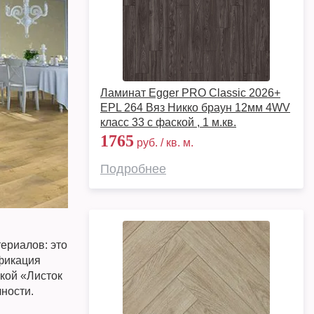
Ламинат Egger PRO Classic 2026+
EPL 264 Вяз Никко браун 12мм 4WV
класс 33 с фаской , 1 м.кв.
1765
руб. / кв. м.
Подробнее
териалов: это
ификация
кой «Листок
ности.