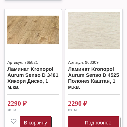
Артикул:
765821
Артикул:
963309
Ламинат Kronopol
Ламинат Kronopol
Aurum Senso D 3481
Aurum Senso D 4525
Хикори Диско, 1
Полонез Каштан, 1
м.кв.
м.кв.
2290
₽
2290
₽
кв. м.
кв. м.
В корзину
Подробнее