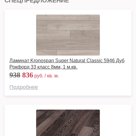
СПЕЦПРЕДЛОЖЕНИЕ
Ламинат Kronospan Super Natural Classic 5946 Дуб
Рокфорд 33 класс 8мм, 1 м.кв.
938
836
руб. / кв. м.
Подробнее