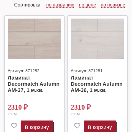
Сортировка:
по названию
по цене
по новизне
Артикул:
871282
Артикул:
871281
Ламинат
Ламинат
Decormatch Autumn
Decormatch Autumn
AM-37, 1 м.кв.
AM-36, 1 м.кв.
2310
₽
2310
₽
кв. м.
кв. м.
В корзину
В корзину