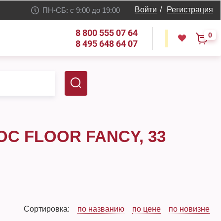
Войти
/
Регистрация
ПН-СБ: с 9:00 до 19:00
8 800 555 07 64
0
8 495 648 64 07
OC FLOOR FANCY, 33
Сортировка:
по названию
по цене
по новизне