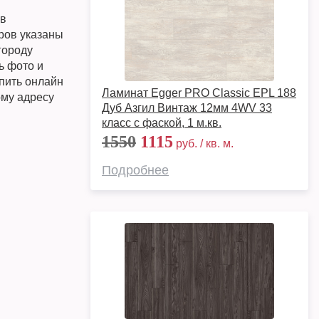
ов
ров указаны
городу
ь фото и
упить онлайн
Ламинат Egger PRO Classic EPL 188
ому адресу
Дуб Азгил Винтаж 12мм 4WV 33
класс с фаской, 1 м.кв.
1550
1115
руб. / кв. м.
Подробнее