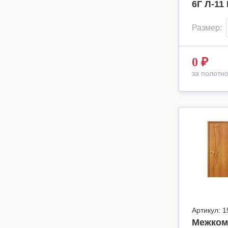
6Г Л-11
Размер:
0
₽
за полотн
Артикул:
1
Межком