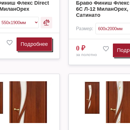
иниш Флекс Direct
Браво Финиш Флекс 
 МиланОрех
6С Л-12 МиланОрех, 
Сатинато
Размер:
Подробнее
0
₽
о
Подр
за полотно