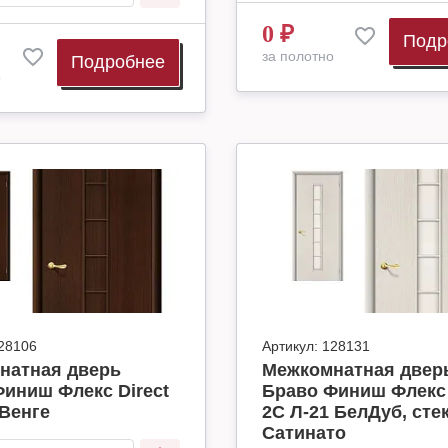
0
₽
Подр
за полотно
Подробнее
о
28106
Артикул:
128131
натная дверь
Межкомнатная двер
иниш Флекс Direct
Браво Финиш Флекс 
 Венге
2С Л-21 БелДуб, сте
Сатинато