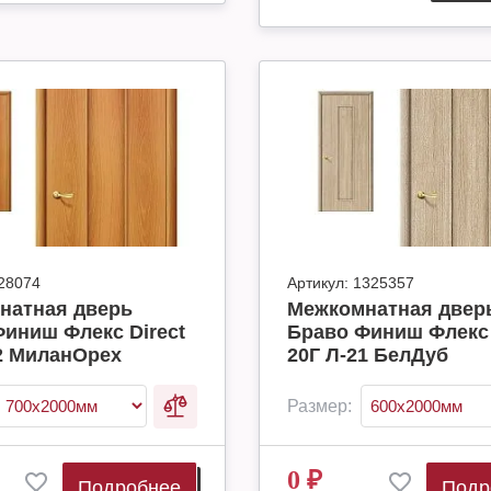
28074
Артикул:
1325357
натная дверь
Межкомнатная двер
иниш Флекс Direct
Браво Финиш Флекс 
2 МиланОрех
20Г Л-21 БелДуб
Размер:
0
₽
Подробнее
Подр