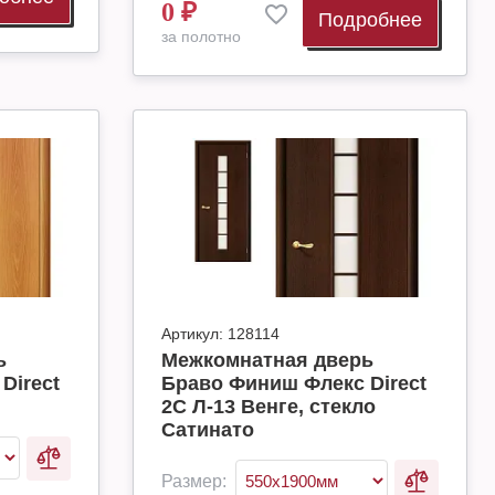
0
₽
Подробнее
за полотно
Артикул:
128114
ь
Межкомнатная дверь
Direct
Браво Финиш Флекс Direct
2С Л-13 Венге, стекло
Сатинато
Размер: