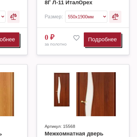
8Г Л-11 ИталОрех
Размер:
0
₽
обнее
Подробнее
за полотно
Артикул:
15568
ь
Межкомнатная дверь