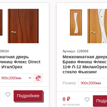
28034
Артикул:
128058
натная дверь
Межкомнатная двер
иниш Флекс Direct
Браво Финиш Флекс 
1 ИталОрех
11Ф Л-12 МиланОрех
стекло Фьюзинг
Размер:
Подробнее
0
₽
о
Подр
за полотно