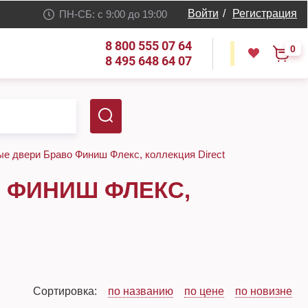
Войти
/
Регистрация
ПН-СБ: с 9:00 до 19:00
8 800 555 07 64
0
8 495 648 64 07
е двери Браво Финиш Флекс, коллекция Direct
 ФИНИШ ФЛЕКС,
Сортировка:
по названию
по цене
по новизне