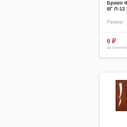
Браво Ф
8Г Л-12
Размер:
0
₽
за полотн