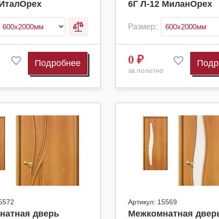
 ИталОрех
6Г Л-12 МиланОрех
Размер:
0
₽
Подробнее
Подр
о
за полотно
5572
Артикул:
15569
натная дверь
Межкомнатная двер