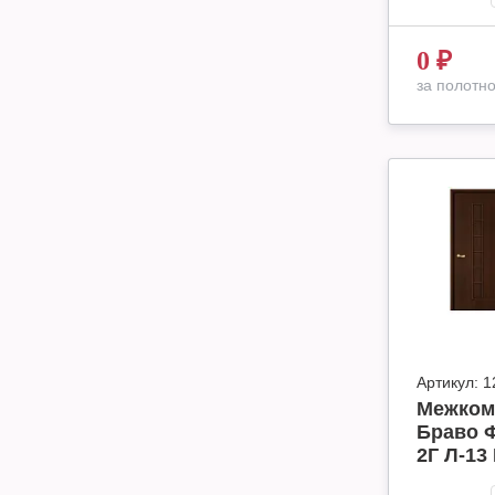
0
₽
за полотн
Артикул:
1
Межком
Браво Ф
2Г Л-13