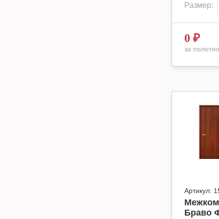
Размер:
0
₽
за полотн
Артикул:
1
Межком
Браво Ф