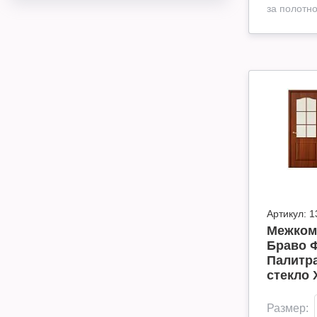
за полотн
Артикул:
1
Межком
Браво 
Палитра
стекло 
Размер: