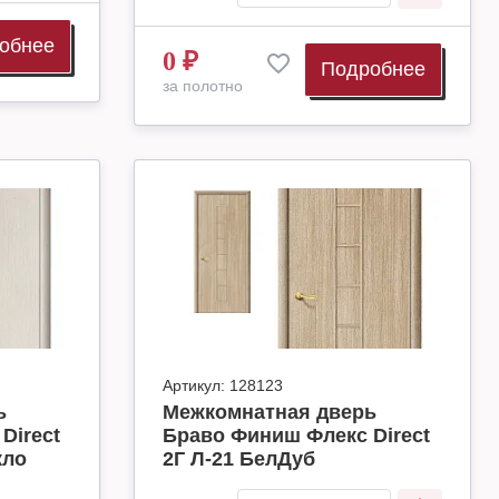
обнее
0
₽
Подробнее
за полотно
Артикул:
128123
ь
Межкомнатная дверь
Direct
Браво Финиш Флекс Direct
кло
2Г Л-21 БелДуб