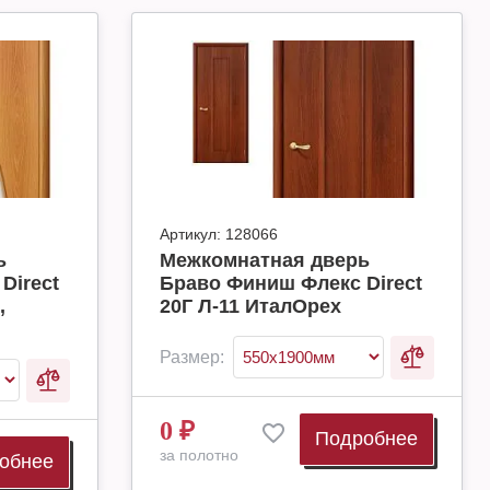
Артикул:
128066
ь
Межкомнатная дверь
Direct
Браво Финиш Флекс Direct
,
20Г Л-11 ИталОрех
Размер:
0
₽
Подробнее
за полотно
обнее