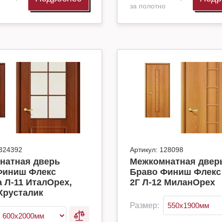
о
за полотно
324392
Артикул:
128098
натная дверь
Межкомнатная двер
Финиш Флекс
Браво Финиш Флекс 
 Л-11 ИталОрех,
2Г Л-12 МиланОрех
Хрусталик
Размер: