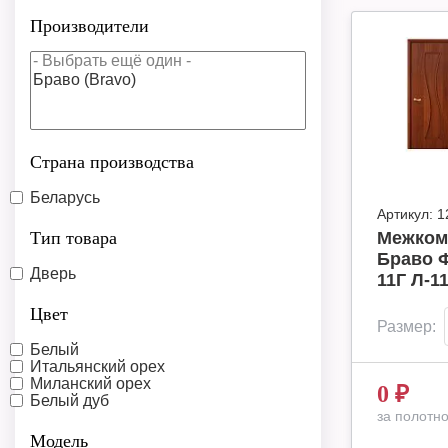
Производители
Страна производства
Беларусь
Артикул:
1
Тип товара
Межком
Браво Ф
Дверь
11Г Л-1
Цвет
Размер:
Белый
Итальянский орех
Миланский орех
0
₽
Белый дуб
за полотн
Модель