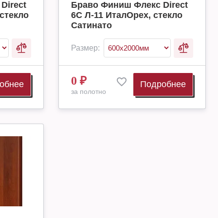
Direct
Браво Финиш Флекс Direct
стекло
6С Л-11 ИталОрех, стекло
Сатинато
Размер:
0
₽
обнее
Подробнее
за полотно