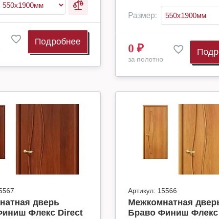
Размер:
Подробнее
0
₽
о
Подр
за полотно
5567
Артикул:
15566
натная дверь
Межкомнатная двер
иниш Флекс Direct
Браво Финиш Флекс 