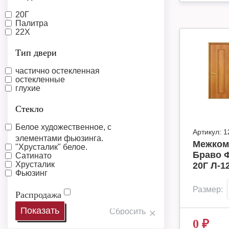
20Г
Палитра
22Х
Тип двери
частично остекленная
остекленные
глухие
Стекло
Белое художественное, с
Артикул:
1
элементами фьюзинга.
Межком
"Хрусталик" белое.
Браво Ф
Сатинато
Хрусталик
20Г Л-1
Фьюзинг
Размер:
Распродажа
0
₽