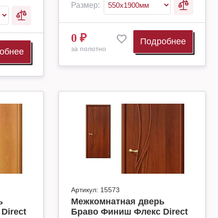
Размер:
0
₽
Подробнее
за полотно
обнее
Артикул:
15573
ь
Межкомнатная дверь
Direct
Браво Финиш Флекс Direct