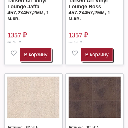
Tarkett Art Vinyl
Tarkett Art Vinyl
Lounge Jaffa
Lounge Ross
457,2х457,2мм, 1
457,2х457,2мм, 1
м.кв.
м.кв.
1357
₽
1357
₽
за кв. м.
за кв. м.
В корзину
В корзину
Артикул:
805916
Артикул:
805915