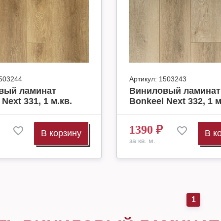
503244
Артикул:
1503243
вый ламинат
Виниловый ламинат
Next 331, 1 м.кв.
Bonkeel Next 332, 1 м
1390
₽
В корзину
В к
за кв. м.
1