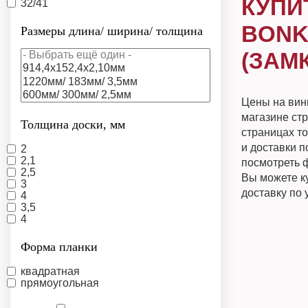
КУПИ
32/41
BONK
Размеры длина/ ширина/ толщина
(ЗАМ
Цены на вини
магазине ст
Толщина доски, мм
страницах т
и доставки п
2
2,1
посмотреть ф
2,5
Вы можете к
3
доставку по
4
3,5
4
Форма планки
квадратная
прямоугольная