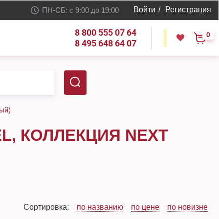
Войти
/
Регистрация
ПН-СБ: с 9:00 до 19:00
8 800 555 07 64
0
8 495 648 64 07
ый)
, КОЛЛЕКЦИЯ NEXT
Сортировка:
по названию
по цене
по новизне