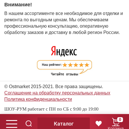
Внимание!
В нашем ассортименте все необходимое для отделки и
ремонта по выгодным ценам. Мы обеспечиваем
профессиональную консультацию, оперативную
обработку заказов и доставку в любой регион России.
© Ostmarket 2015-2021. Все права защищены.
Соглашение на обработку персональных данных
Политика конфиденциальности
ШОУ-РУМ работает с ПН по СБ с 9:00 до 19:00
0
Каталог
© Ostmarket 2015-2026. Все права защищены.
Корзина