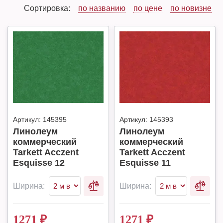
Сортировка:
по названию
по цене
по новизне
Артикул:
145395
Артикул:
145393
Линолеум
Линолеум
коммерческий
коммерческий
Tarkett Acczent
Tarkett Acczent
Esquisse 12
Esquisse 11
Ширина:
Ширина:
1271
₽
1271
₽