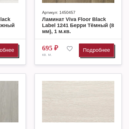
Артикул:
1450457
lack
Ламинат Viva Floor Black
нежный
Label 1241 Берри Тёмный (8
мм), 1 м.кв.
695
₽
обнее
Подробнее
кв. м.