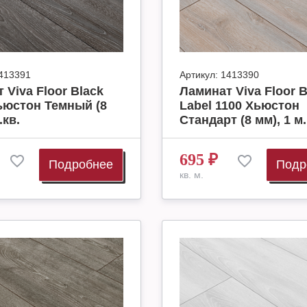
413391
Артикул:
1413390
 Viva Floor Black
Ламинат Viva Floor B
ьюстон Темный (8
Label 1100 Хьюстон
.кв.
Стандарт (8 мм), 1 м.
695
₽
Подробнее
Подр
кв. м.