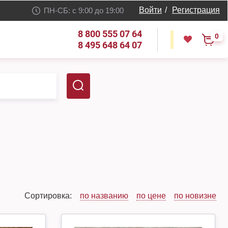
Войти
/
Регистрация
ПН-СБ: с 9:00 до 19:00
8 800 555 07 64
0
8 495 648 64 07
Сортировка:
по названию
по цене
по новизне