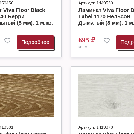
450456
Артикул:
1449530
 Viva Floor Black
Ламинат Viva Floor B
240 Берри
Label 1170 Нельсон
ьный (8 мм), 1 м.кв.
Дыматый (8 мм), 1 м.
695
₽
Подробнее
Подр
кв. м.
413381
Артикул:
1413378