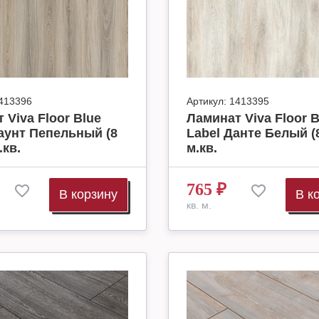
413396
Артикул:
1413395
 Viva Floor Blue
Ламинат Viva Floor B
аунт Пепельный (8
Label Данте Белый (8
.кв.
м.кв.
765
₽
В корзину
В к
кв. м.