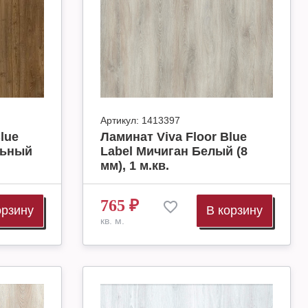
Артикул:
1413397
lue
Ламинат Viva Floor Blue
льный
Label Мичиган Белый (8
мм), 1 м.кв.
765
₽
орзину
В корзину
кв. м.