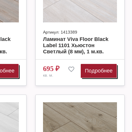
Артикул:
1413389
lack
Ламинат Viva Floor Black
Label 1101 Хьюстон
кв.
Светлый (8 мм), 1 м.кв.
695
₽
обнее
Подробнее
кв. м.