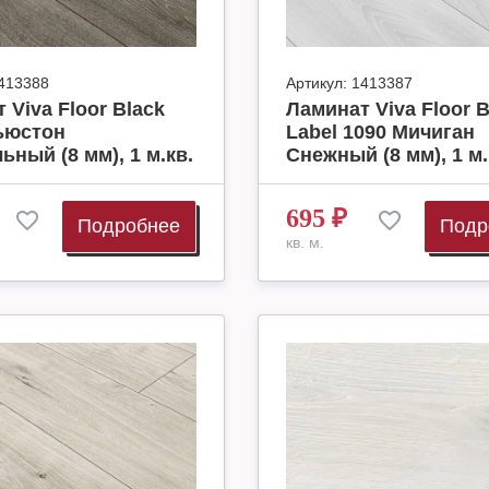
413388
Артикул:
1413387
 Viva Floor Black
Ламинат Viva Floor B
ьюстон
Label 1090 Мичиган
ьный (8 мм), 1 м.кв.
Снежный (8 мм), 1 м.
695
₽
Подробнее
Подр
кв. м.