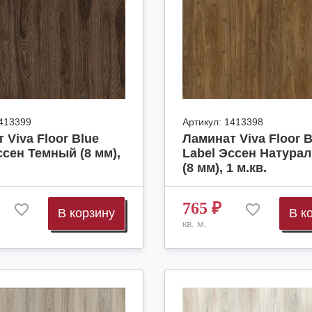
413399
Артикул:
1413398
 Viva Floor Blue
Ламинат Viva Floor B
ссен Темный (8 мм),
Label Эссен Натура
(8 мм), 1 м.кв.
765
₽
В корзину
В к
кв. м.