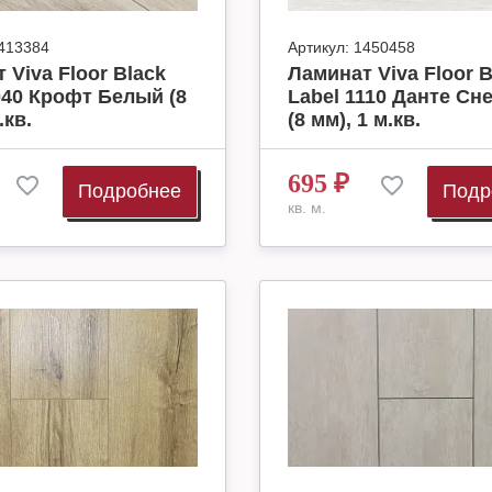
413384
Артикул:
1450458
 Viva Floor Black
Ламинат Viva Floor B
040 Крофт Белый (8
Label 1110 Данте С
.кв.
(8 мм), 1 м.кв.
695
₽
Подробнее
Подр
кв. м.