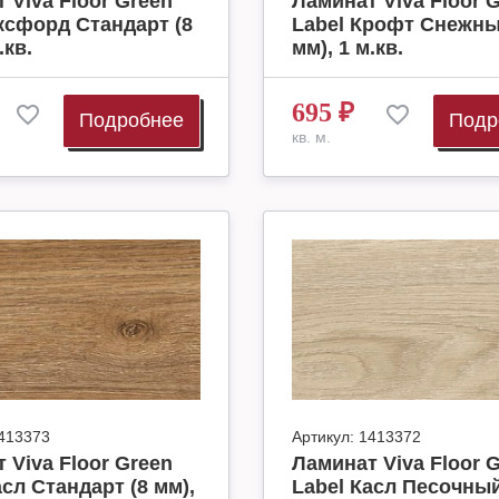
 Viva Floor Green
Ламинат Viva Floor 
ксфорд Стандарт (8
Label Крофт Снежны
.кв.
мм), 1 м.кв.
695
₽
Подробнее
Подр
кв. м.
413373
Артикул:
1413372
 Viva Floor Green
Ламинат Viva Floor 
асл Стандарт (8 мм),
Label Касл Песочный