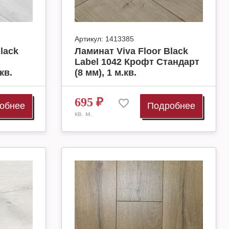
Артикул:
1413385
lack
Ламинат Viva Floor Black
Label 1042 Крофт Стандарт
кв.
(8 мм), 1 м.кв.
695
₽
обнее
Подробнее
кв. м.