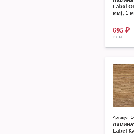
Ламинат
Label О
мм), 1 м
695
₽
кв. м.
Артикул:
1
Ламинат
Label К