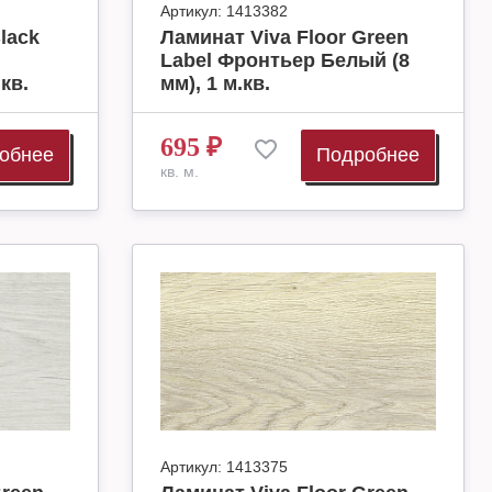
Артикул:
1413382
lack
Ламинат Viva Floor Green
Label Фронтьер Белый (8
кв.
мм), 1 м.кв.
695
₽
обнее
Подробнее
кв. м.
Артикул:
1413375