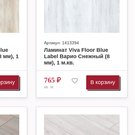
Артикул:
1413394
lue
Ламинат Viva Floor Blue
 мм), 1
Label Варио Снежный (8
мм), 1 м.кв.
765
₽
орзину
В корзину
кв. м.