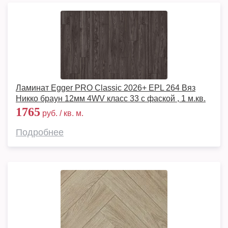
Ламинат Egger PRO Classic 2026+ EPL 264 Вяз
Никко браун 12мм 4WV класс 33 с фаской , 1 м.кв.
1765
руб. / кв. м.
Подробнее